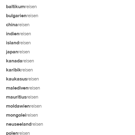
reisen
baltikum
reisen
bulgarien
reisen
china
reisen
indien
reisen
island
reisen
japan
reisen
kanada
reisen
karibik
reisen
kaukasus
reisen
malediven
reisen
mauritius
reisen
moldawien
reisen
mongolei
reisen
neuseeland
reisen
polen