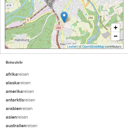
+
−
Leaflet
| ©
OpenStreetMap
contributors
Reiseziele
reisen
afrika
reisen
alaska
reisen
amerika
reisen
antarktis
reisen
arabien
reisen
asien
reisen
australien