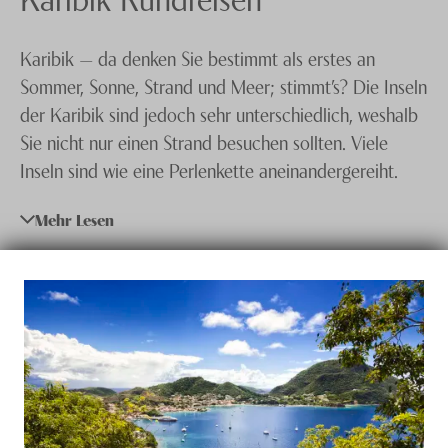
Knecht Gruppe
Karibik — da denken Sie bestimmt als erstes an
AGB
Sommer, Sonne, Strand und Meer; stimmt’s? Die Inseln
Impressum
der Karibik sind jedoch sehr unterschiedlich, weshalb
Sie nicht nur einen Strand besuchen sollten. Viele
Jobs
Inseln sind wie eine Perlenkette aneinandergereiht.
Manche sind Überseegebiete und andere
Mehr Lesen
selbstständige Staaten. „Hopping“ steht für „Hüpfen“,
was wiederum „Verweilen“ bedeutet. Deshalb sollte
beim Karibik Inselhüpfen keine der Trauminseln in Eile
bereist werden.
Karibik Insel Hopping eignet sich besonders für
Gäste, die nicht nur eine Insel entdecken möchten,
sondern die Vielseitigkeit der Karibik erleben und