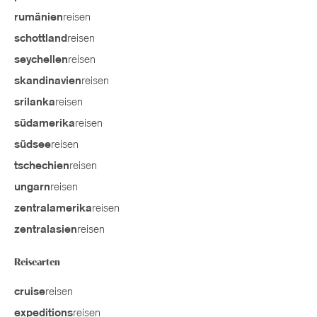
reisen
rumänien
reisen
schottland
reisen
seychellen
reisen
skandinavien
reisen
srilanka
reisen
südamerika
reisen
südsee
reisen
tschechien
reisen
ungarn
reisen
zentralamerika
reisen
zentralasien
Reisearten
reisen
cruise
reisen
expeditions