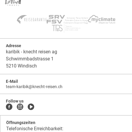
Adresse
karibik - knecht reisen ag
Schwimmbadstrasse 1
5210 Windisch
E-Mail
team-karibik
@
knecht-reisen.ch
knecht-
.
knecht-
reisen.ch
.
reisen.ch.team-
Follow us
karibik
Öffnungszeiten
Telefonische Erreichbarkeit: