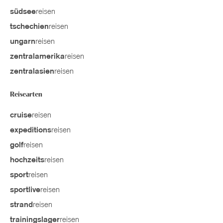
reisen
südsee
reisen
tschechien
reisen
ungarn
reisen
zentralamerika
reisen
zentralasien
Reisearten
reisen
cruise
reisen
expeditions
reisen
golf
reisen
hochzeits
reisen
sport
reisen
sportlive
reisen
strand
reisen
trainingslager