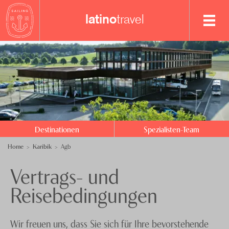
latino
travel
Destinationen
Spezialisten-Team
Aruba
Bonaire
+41 62 834 71 21
Curaçao
Anfrage senden
Destinationen
Spezialisten-Team
Dominikanische Rep.
Über uns
Home
Karibik
Agb
Jamaika
Feedback
knecht
reisen
Vertrags- und
Kuba
Events
Reisebedingungen
St. Barth
Nachhaltigkeit
Datenschutz
Wir freuen uns, dass Sie sich für Ihre bevorstehende