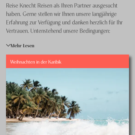
Reise Knecht Reisen als Ihren Partner ausgesucht
Knecht Gruppe
haben. Gerne stellen wir Ihnen unsere langjährige
AGB
Erfahrung zur Verfügung und danken herzlich für Ihr
Vertrauen. Untenstehend unsere Bedingungen:
Impressum
Jobs
Mehr Lesen
Allgemeine Vertrags- und
Weihnachten in der Karibik
Reisebedingungen knecht reisen ag
(deutsch)
Conditions génerales knecht reisen ag
(français)
Annullationskostenreglement
Gebührenreglement