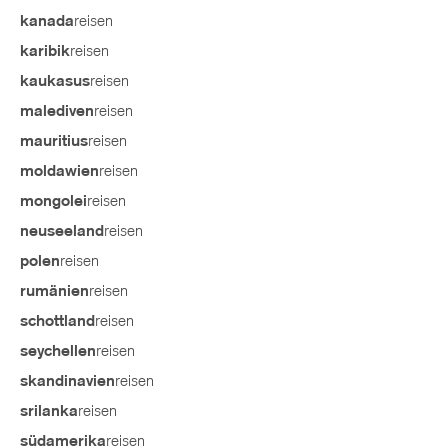
reisen
kanada
reisen
karibik
reisen
kaukasus
reisen
malediven
reisen
mauritius
reisen
moldawien
reisen
mongolei
reisen
neuseeland
reisen
polen
reisen
rumänien
reisen
schottland
reisen
seychellen
reisen
skandinavien
reisen
srilanka
reisen
südamerika