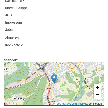
Datenschutz
Knecht Gruppe
AGB
Impressum
Jobs
Aktuelles
Ihre Vorteile
Standort
+
−
Leaflet
| ©
OpenStreetMap
contributors