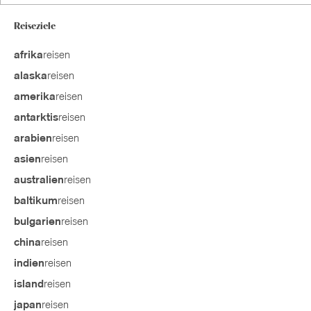
Reiseziele
reisen
afrika
reisen
alaska
reisen
amerika
reisen
antarktis
reisen
arabien
reisen
asien
reisen
australien
reisen
baltikum
reisen
bulgarien
reisen
china
reisen
indien
reisen
island
reisen
japan