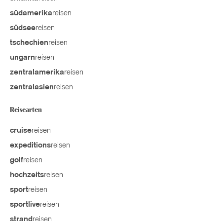
reisen
südamerika
reisen
südsee
reisen
tschechien
reisen
ungarn
reisen
zentralamerika
reisen
zentralasien
Reisearten
reisen
cruise
reisen
expeditions
reisen
golf
reisen
hochzeits
reisen
sport
reisen
sportlive
reisen
strand