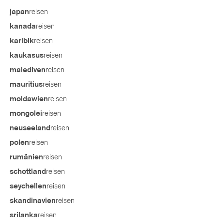
reisen
japan
reisen
kanada
reisen
karibik
reisen
kaukasus
reisen
malediven
reisen
mauritius
reisen
moldawien
reisen
mongolei
reisen
neuseeland
reisen
polen
reisen
rumänien
reisen
schottland
reisen
seychellen
reisen
skandinavien
reisen
srilanka