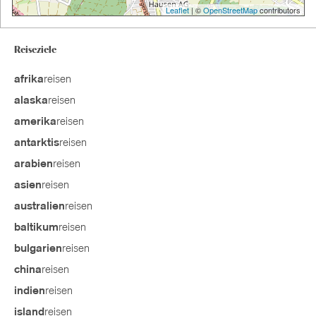
Leaflet
| ©
OpenStreetMap
contributors
Reiseziele
reisen
afrika
reisen
alaska
reisen
amerika
reisen
antarktis
reisen
arabien
reisen
asien
reisen
australien
reisen
baltikum
reisen
bulgarien
reisen
china
reisen
indien
reisen
island