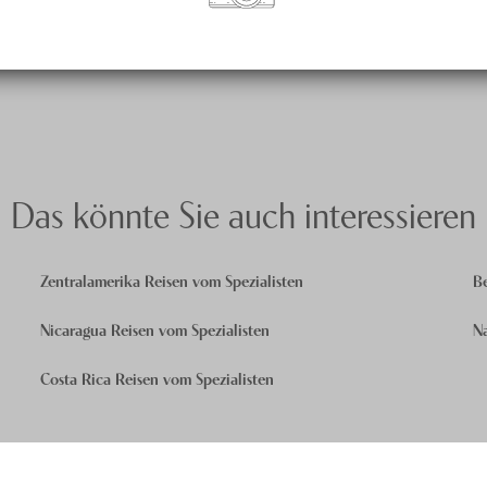
Das könnte Sie auch interessieren
Zentralamerika Reisen vom Spezialisten
Be
Nicaragua Reisen vom Spezialisten
Na
Costa Rica Reisen vom Spezialisten