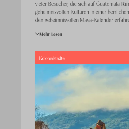
vieler Besucher, die sich auf Guatemala
Ru
geheimnisvollen Kulturen in einer herrlic
den geheimnisvollen Maya-Kalender erfahr
Mehr Lesen
Neben beeindruckenden Ruinen, wie denen i
Guatemalas zum Weltkulturerbe ist, verfügt
unvergleichliche Land und holen Sie sich v
Kolonialstädte