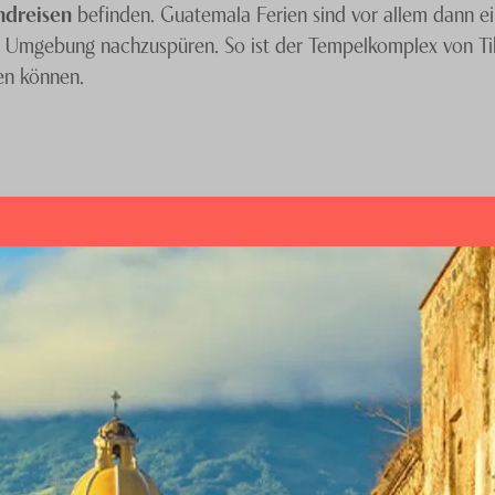
ndreisen
befinden. Guatemala Ferien sind vor allem dann ei
hen Umgebung nachzuspüren. So ist der Tempelkomplex von Ti
en können.
n Tikal und der bei einem Erdbeben zerstörten ehemaligen 
 das Reiseziel auch über eine traumhafte Vegetation. Buchen
on unseren
Spezialisten
wertvolle Tipps für Ihre Reise nach