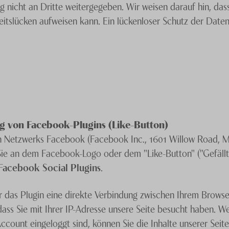
nicht an Dritte weitergegeben. Wir weisen darauf hin, dass
itslücken aufweisen kann. Ein lückenloser Schutz der Daten 
flicht veröffentlichten Kontaktdaten durch Dritte zur Üb
rialien wird hiermit ausdrücklich widersprochen. Die Betre
ten Zusendung von Werbeinformationen, etwa durch Spam-Mail
g von Facebook-Plugins (Like-Button)
len Netzwerks Facebook (Facebook Inc., 1601 Willow Road, M
Sie an dem Facebook-Logo oder dem "Like-Button" ("Gefällt m
Facebook Social Plugins
.
r das Plugin eine direkte Verbindung zwischen Ihrem Browse
ass Sie mit Ihrer IP-Adresse unsere Seite besucht haben. 
count eingeloggt sind, können Sie die Inhalte unserer Seite