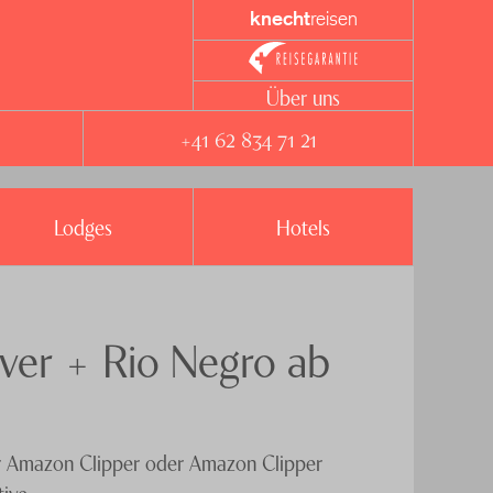
knecht
reisen
Über uns
+41 62 834 71 21
Lodges
Hotels
iver + Rio Negro ab
er Amazon Clipper oder Amazon Clipper
ive.