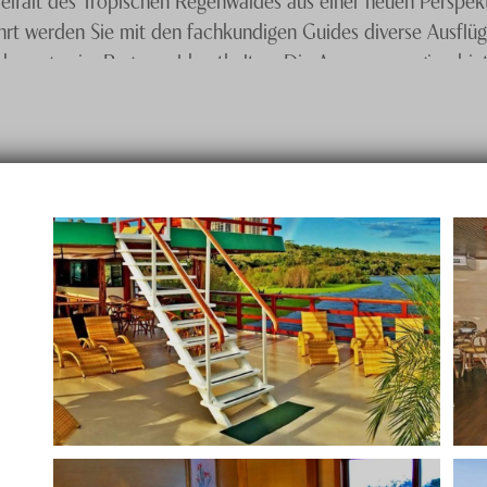
ahrt werden Sie mit den fachkundigen Guides diverse Ausflü
erungen im Regenwald enthalten. Die Amazonasregion bietet 
berühmten rosafarbenen Flussdelfine. Nehmen Sie unbeding
schendes Bad möglich.