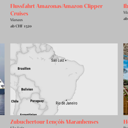
Flussfahrt Amazonas/Amazon Clipper
I
Cruises
Ma
ab
Manaus
ab CHF
1520
Zubuchertour Lençóis Maranhenses
H
São Luiz
Bu