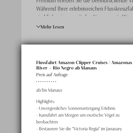
Während Ihrer erlebnisreichen Flusskreuzf
sind Exkursionen mit den Kanus sowie Wand
Sie jede Menge Tiere beobachten können.
Mehr Lesen
Mit etwas Glück sehen Sie auch einen der 
einiger Stopps ist auch ein angenehm erfri
Flussfahrt Amazon Clipper Cruises / Amazonas
River + Rio Negro ab Manaus
Preis auf Anfrage
ab/bis Manaus
Highlights:
-
Unvergessliches Sonnenuntergang Erlebnis
-
Kanufahrt am Morgen um exotische Vögel zu
beobachten
-
Bestaunen Sie die "Victoria Regia" im Janauary