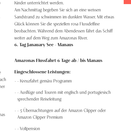
n
Kinder unterrichtet werden.
Am Nachmittag begeben Sie sich an eine weissen
.
Sandstrand zu schwimmen im dunklen Wasser. Mit etwas
Glück können Sie die speziellen rosa Flussdelfine
beobachten. Während dem Abendessen fährt das Schiff
weiter auf dem Weg zum Amazonas River.
6
. Tag
Janauary See - Manaus
Amazonas Flussfahrt 6 Tage ab / bis Manaus
Eingeschlossene Leistungen:
e
Nach
- Kreuzfahrt gemäss Programm
ner
- Ausflüge und Touren mit englisch und portugiesisch
sprechender Reiseleitung
- 5 Übernachtungen auf der Amazon Clipper oder
nas
Amazon Clipper Premium
n
- Vollpension