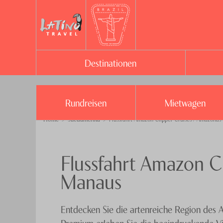
Destinationen
Rundreisen
Mietwagen
Home
Suedamerika
Flussfahrt Amazon Clipper Cruises / Amazonas
Flussfahrt Amazon C
Manaus
Entdecken Sie die artenreiche Region des
Premium erleben Sie die beeindruckende Vi