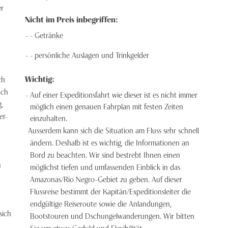
er
Nicht im Preis inbegriffen:
- Getränke
- persönliche Auslagen und Trinkgelder
Wichtig:
ch
ach
Auf einer Expeditionsfahrt wie dieser ist es nicht immer
,
möglich einen genauen Fahrplan mit festen Zeiten
er-
einzuhalten.
Ausserdem kann sich die Situation am Fluss sehr schnell
ändern. Deshalb ist es wichtig, die Informationen an
n
Bord zu beachten. Wir sind bestrebt Ihnen einen
u
möglichst tiefen und umfassenden Einblick in das
Amazonas/Rio Negro–Gebiet zu geben. Auf dieser
Flussreise bestimmt der Kapitän/Expeditionsleiter die
endgültige Reiseroute sowie die Anlandungen,
sich
Bootstouren und Dschungelwanderungen. Wir bitten
Sie um etwas Geduld und Flexibilität.