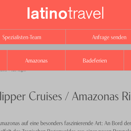
travel
latino
Spezialisten-Team
Anfrage senden
Amazonas
Badeferien
 River + Rio Negro
lipper Cruises / Amazonas R
 Amazonas auf eine besonders faszinierende Art: An Bord d
elfalt des Tropischen Regenwaldes aus einer neuen Perspekt