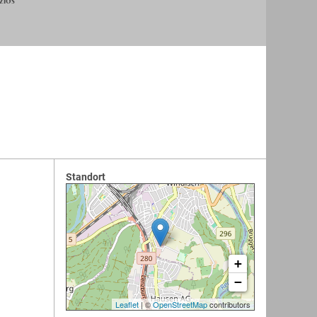
Standort
+
−
Leaflet
| ©
OpenStreetMap
contributors