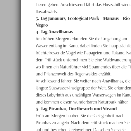
Tieren gehen. Anschliessend fährt das Flussschiff wied
flussabwärts.
3
. Tag
Janauary Ecological Park - Manaus - Rio
Negro
4
. Tag
Anavilhanas
Am frühen Morgen erkunden Sie die Umgebung am
Wasser entlang im Kanu, dabei finden Sie hauptsächli
früchtefressende Vögel wie Papageien und Tukane. N
dem Frühstück unternehmen Sie eine Waldwanderung
wo Ihnen ein Naturführer viel Spannendes über die Ti
und Pflanzenwelt des Regenwaldes erzählt.
Anschliessend fahren Sie weiter nach Anavilhanas, die
längste Süsswasser-Inselgruppe der Welt. Sie erkunde
dieses Labyrinth aus unzähligen Wasserwegen im Kan
und kommen diesem wunderbaren Naturpark näher.
5
. Tag
Piranhas, Dorfbesuch und Strand
Früh am Morgen haaben Sie die Gelegenheit nach
Piranhas zu angeln. Nach dem Frühstück machen Sie 
auf und besuchen Ureinwohner. Da sehen Sie viele