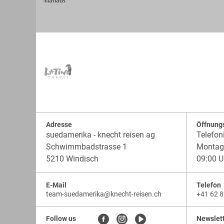
Adresse
Öffnung
suedamerika - knecht reisen ag
Telefon
Schwimmbadstrasse 1
Montag 
5210 Windisch
09:00 U
E-Mail
Telefon
team-suedamerika
@
knecht-reisen.ch
+41 62 8
knecht-
.
knecht-
reisen.ch
.
reisen.ch.team-
Follow us
Newslet
suedamerika